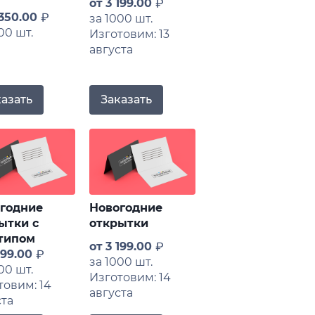
от
3 199.00
 350.00
за 1000 шт.
00 шт.
Изготовим: 13
августа
Заказать
казать
годние
Новогодние
ытки с
открытки
типом
от
3 199.00
199.00
за 1000 шт.
00 шт.
Изготовим: 14
товим: 14
августа
ста