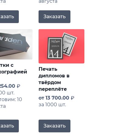
ста
августа
казать
Заказать
тки с
Печать
кографией
дипломов в
твёрдом
254.00
переплёте
00 шт.
от
13 700.00
товим: 10
за 1000 шт.
ста
Заказать
казать