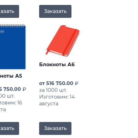
казать
Заказать
Блокноты А6
ноты А5
от
516 750.00
6 750.00
за 1000 шт.
00 шт.
Изготовим: 14
товим: 16
августа
ста
казать
Заказать