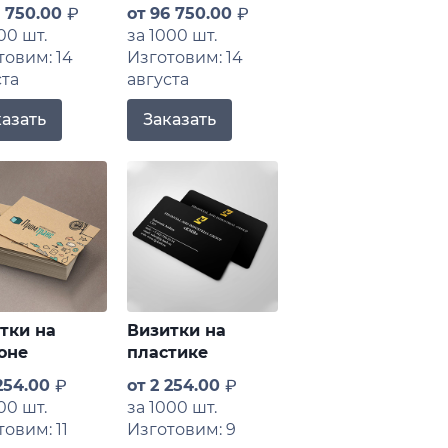
 750.00
от
96 750.00
00 шт.
за 1000 шт.
товим: 14
Изготовим: 14
ста
августа
казать
Заказать
тки на
Визитки на
оне
пластике
254.00
от
2 254.00
00 шт.
за 1000 шт.
овим: 11
Изготовим: 9