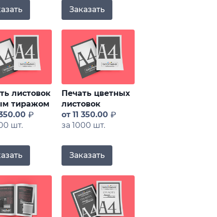
казать
Заказать
ть листовок
Печать цветных
ым тиражом
листовок
 350.00
от
11 350.00
00 шт.
за 1000 шт.
казать
Заказать