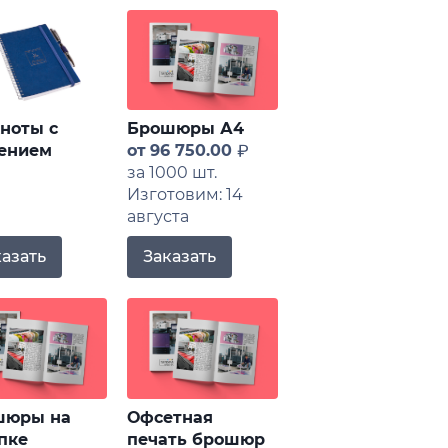
ноты с
Брошюры А4
ением
от
96 750.00
за 1000 шт.
Изготовим: 14
августа
казать
Заказать
шюры на
Офсетная
пке
печать брошюр