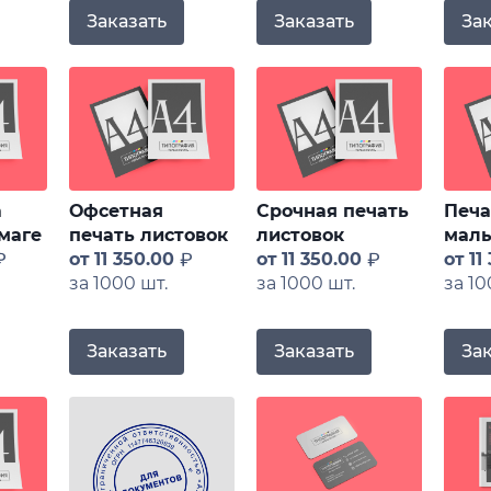
Заказать
Заказать
За
а
Офсетная
Срочная печать
Печа
маге
печать листовок
листовок
мал
от
11 350.00
от
11 350.00
от
11
за 1000 шт.
за 1000 шт.
за 10
Заказать
Заказать
За