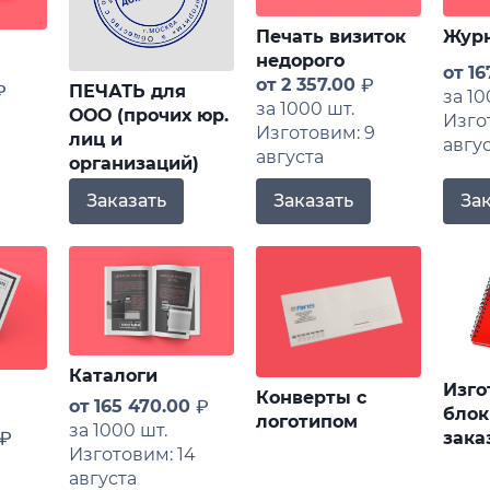
Печать визиток
Жур
недорого
от
16
от
2 357.00
ПЕЧАТЬ для
за 10
за 1000 шт.
ООО (прочих юр.
Изго
Изготовим: 9
лиц и
авгу
августа
организаций)
Заказать
Заказать
За
Каталоги
Изго
Конверты с
от
165 470.00
блок
логотипом
за 1000 шт.
зака
Изготовим: 14
августа