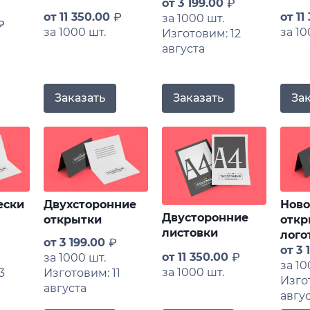
от
3 199.00
от
11 350.00
от
11
за 1000 шт.
за 1000 шт.
за 10
Изготовим: 12
августа
Заказать
Заказать
За
ески
Двухсторонние
Ново
Двусторонние
открытки
откр
листовки
лого
от
3 199.00
от
3 
от
11 350.00
за 1000 шт.
за 10
за 1000 шт.
3
Изготовим: 11
Изго
августа
авгу