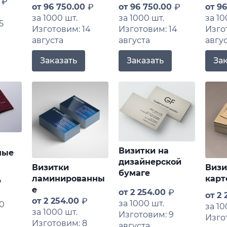
0
от
96 750.00
от
96 750.00
от
96
за 1000 шт.
за 1000 шт.
за 10
5
Изготовим: 14
Изготовим: 14
Изго
августа
августа
авгу
Заказать
Заказать
За
Визитки на
ные
дизайнерской
Визитки
Визи
бумаге
ламинированны
карт
е
от
2 254.00
от
2 
от
2 254.00
за 1000 шт.
0
за 10
за 1000 шт.
Изготовим: 9
Изгот
Изготовим: 8
августа