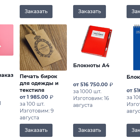
Заказать
Заказать
За
Блокноты А4
заказ
Печать бирок
Блок
для одежды и
от
516 750.00
текстиля
от
51
за 1000 шт.
от
1 985.00
за 10
Изготовим: 16
1
за 100 шт.
Изго
августа
Изготовим: 9
авгу
августа
За
Заказать
Заказать