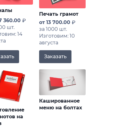
налы
Печать грамот
7 360.00
от
13 700.00
00 шт.
за 1000 шт.
товим: 14
Изготовим: 10
ста
августа
Заказать
казать
Кашированное
меню на болтах
товление
нотов на
з