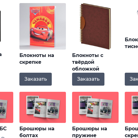
Блок
тисн
а
Блокноты на
Блокноты с
скрепке
твёрдой
обложкой
За
Заказать
Заказать
БС
Брошюры на
Брошюры на
Бро
болтах
пружине
скре