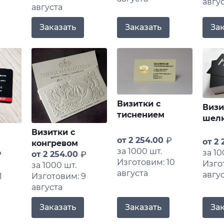
авгу
августа
Заказать
Заказать
За
Визитки с
Визи
тиснением
шел
Визитки с
от
2 254.00
от
2 
конгревом
за 1000 шт.
за 10
от
2 254.00
Изготовим: 10
Изго
за 1000 шт.
августа
авгу
1
Изготовим: 9
августа
Заказать
Заказать
За