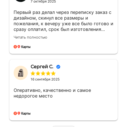
7 октября 2025
Первый раз делал через переписку заказ с
дизайном, скинул все размеры и
пожелания, к вечеру уже все было готово и
сразу оплатил, срок был изготовления
большею...а сделали раньше на день, сразу
Читать полностью
доехал и забрал, и отказалось что
самовывоз очень рядом с домом, был
рад!!! Сделали все отлично как
договорились, все вышло как надо ! Буду
обращаться ещё ! 🤝👍🏼🙌🏼
Сергей С.
16 сентября 2025
Оперативно, качественно и самое
недорогое место