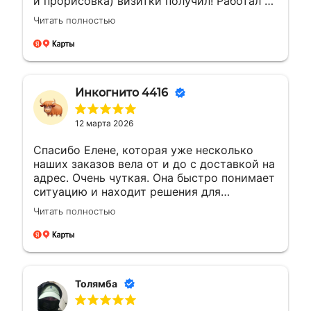
и прорисовка) визитки получил! Работал с
менеджером Еленой. Ей отдельная
Читать полностью
благодарность за мгновенные ответы и
полное сопровождение заказа!
Инкогнито 4416
12 марта 2026
Спасибо Елене, которая уже несколько
наших заказов вела от и до с доставкой на
адрес. Очень чуткая. Она быстро понимает
ситуацию и находит решения для
возникающих вопросов.Это заслуживает
Читать полностью
уважения. Будущие компании с такими
сотрудниками всегда на высоте будут
Толямба