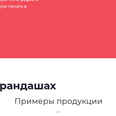
ную печать в
арандашах
Примеры продукции
—