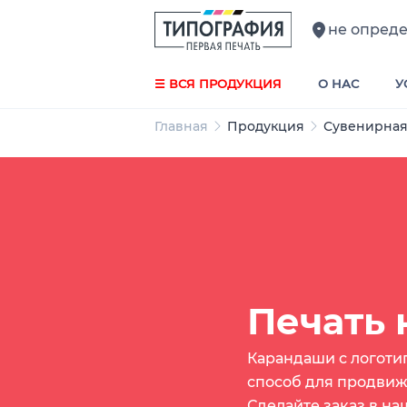
не опред
☰ ВСЯ ПРОДУКЦИЯ
О НАС
У
Главная
Продукция
Сувенирная
Печать 
Карандаши с логоти
способ для продвиж
Сделайте заказ в н