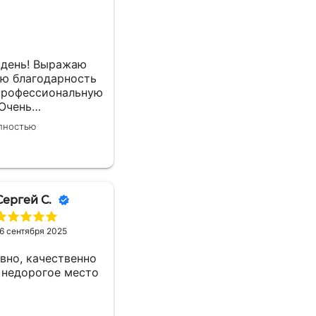
день! Выражаю
ю благодарность
профессиональную
 Очень
енные (и
лностью
но, и прорисовка)
 получил! Работал
жером Еленой. Ей
ая благодарность
венные ответы и
Сергей С.
сопровождение
6 сентября 2025
вно, качественно
 недорогое место