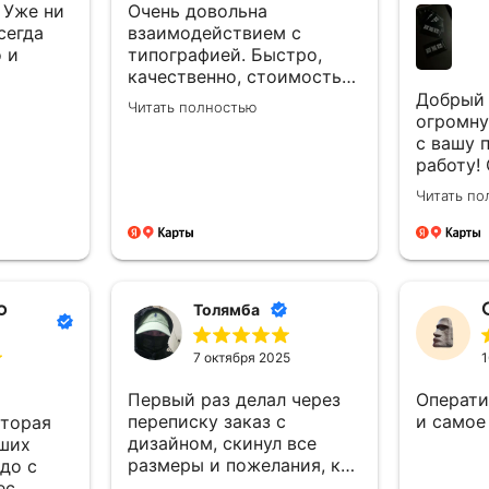
 Уже ни
Очень довольна
сегда
взаимодействием с
 и
типографией. Быстро,
качественно, стоимость
очень порадовала.
Добрый 
Читать полностью
Спасибо! Хороших
огромну
заказчиков и процветания
с вашу 
Вам!
работу!
качеств
Читать по
тактиль
визитки
с менед
отдельн
за мгно
о
Толямба
полное 
заказа!
7 октября 2025
1
Первый раз делал через
Операти
переписку заказ с
и самое
оторая
дизайном, скинул все
аших
размеры и пожелания, к
 до с
вечеру уже все было
ес.