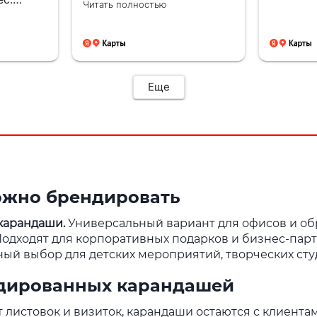
Читать полностью
готово и сразу оплатил,
а быстро
срок был изготовления
ию и
большею...а сделали
для
раньше на день, сразу
доехал и забрал, и
отказалось что
ения.
Еще
самовывоз очень рядом с
и с
домом, был рад!!! Сделали
ками
все отлично как
будут
договорились, все вышло
как надо ! Буду
обращаться ещё ! 🤝👍🏼
🙌🏼
ожно брендировать
карандаши.
Универсальный вариант для офисов и об
одходят для корпоративных подарков и бизнес-парт
ый выбор для детских мероприятий, творческих сту
дированных карандашей
т листовок и визиток, карандаши остаются с клиента