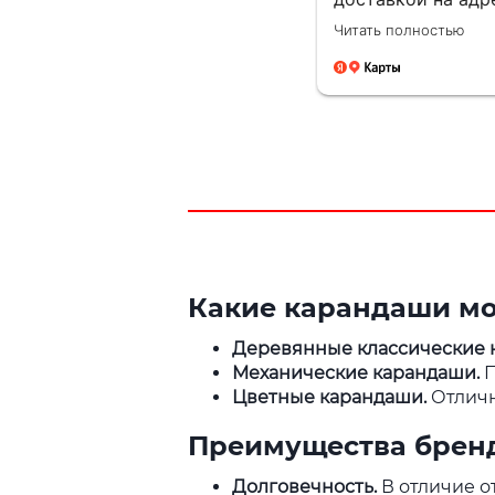
Очень чуткая. Он
Читать полностью
понимает ситуац
находит решения 
возникающих
вопросов.Это
заслуживает уваж
Будущие компани
такими сотрудни
всегда на высоте 
Какие карандаши м
Деревянные классические 
Механические карандаши.
П
Цветные карандаши.
Отличн
Преимущества брен
Долговечность.
В отличие о