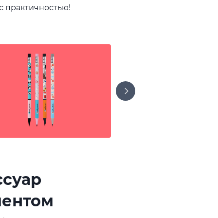
 с практичностью!
ссуар
ментом