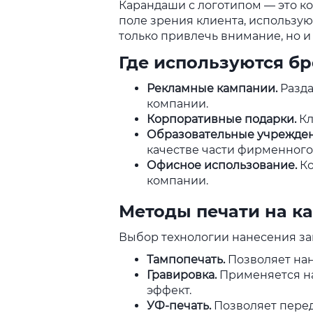
Карандаши с логотипом — это ко
поле зрения клиента, используют
только привлечь внимание, но 
Где используются б
Рекламные кампании.
Разд
компании.
Корпоративные подарки.
Кл
Образовательные учрежден
качестве части фирменного
Офисное использование.
Ко
компании.
Методы печати на к
Выбор технологии нанесения зав
Тампопечать.
Позволяет нан
Гравировка.
Применяется на
эффект.
УФ-печать.
Позволяет пере