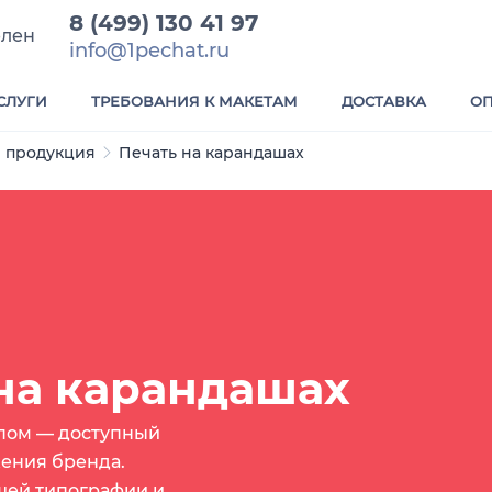
8 (499) 130 41 97
елен
info@1pechat.ru
СЛУГИ
ТРЕБОВАНИЯ К МАКЕТАМ
ДОСТАВКА
ОП
 продукция
Печать на карандашах
на карандашах
пом — доступный
ения бренда.
ашей типографии и