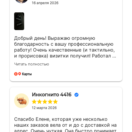
16 апреля 2026
Добрый день! Выражаю огромную
благодарность с вашу профессиональную
работу! Очень качественные (и тактильно,
и прорисовка) визитки получил! Работал с
менеджером Еленой. Ей отдельная
Читать полностью
благодарность за мгновенные ответы и
полное сопровождение заказа!
Инкогнито 4416
12 марта 2026
Спасибо Елене, которая уже несколько
наших заказов вела от и до с доставкой на
адрес. Очень чуткая. Она быстро понимает