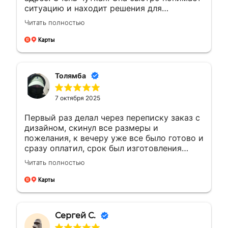
ситуацию и находит решения для
возникающих вопросов.Это заслуживает
Читать полностью
уважения. Будущие компании с такими
сотрудниками всегда на высоте будут
Толямба
7 октября 2025
Первый раз делал через переписку заказ с
дизайном, скинул все размеры и
пожелания, к вечеру уже все было готово и
сразу оплатил, срок был изготовления
большею...а сделали раньше на день, сразу
Читать полностью
доехал и забрал, и отказалось что
самовывоз очень рядом с домом, был
рад!!! Сделали все отлично как
договорились, все вышло как надо ! Буду
обращаться ещё ! 🤝👍🏼🙌🏼
Сергей С.