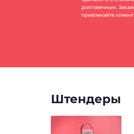
долговечным. Закаж
привлекайте клиент
Штендеры