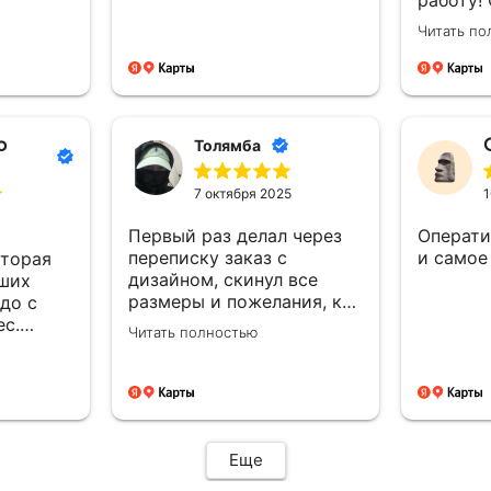
качеств
Читать по
тактиль
визитки
с менед
отдельн
за мгно
о
Толямба
полное 
заказа!
7 октября 2025
1
Первый раз делал через
Операти
переписку заказ с
и самое
оторая
дизайном, скинул все
аших
размеры и пожелания, к
 до с
вечеру уже все было
ес.
Читать полностью
готово и сразу оплатил,
а быстро
срок был изготовления
ию и
большею...а сделали
для
раньше на день, сразу
доехал и забрал, и
отказалось что
ения.
Еще
самовывоз очень рядом с
и с