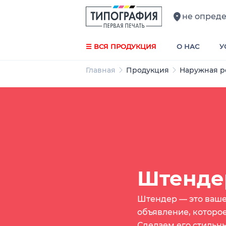
не опред
☰ ВСЯ ПРОДУКЦИЯ
О НАС
У
Главная
Продукция
Наружная р
Штенде
Штендер — это ваш
объявление, которое
Сделаем его стильн