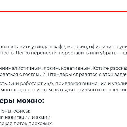
домом, был рад!!! Сделали
ками
все отлично как
будут
договорились, все вышло
как надо ! Буду
обращаться ещё ! 🤝👍🏼
🙌🏼
о поставить у входа в кафе, магазин, офис или на у
ьность. Легко перенести, переставить или убрать —
нималистичным, ярким, креативным. Хотите рассказа
ваться с гостями? Штендеры справятся с этой задач
сть. Они работают 24/7, привлекая внимание и увели
монтажа, но при этом выглядят стильно и професси
деры можно:
алоны, офисы;
я навигации и акций;
лекая поток прохожих;