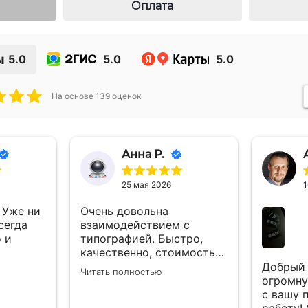
Оплата
ы
5.0
5.0
5.0
На основе
139
оценок
Анна Р.
25 мая 2026
1
 Уже ни
Очень довольна
сегда
взаимодействием с
 и
типографией. Быстро,
качественно, стоимость
очень порадовала.
Добрый 
Читать полностью
Спасибо! Хороших
огромну
заказчиков и процветания
с вашу 
Вам!
работу!