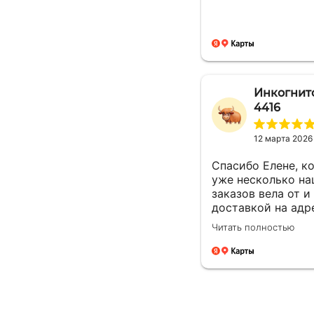
Инкогнит
4416
12 марта 2026
Спасибо Елене, к
уже несколько н
заказов вела от и
доставкой на адр
Очень чуткая. Он
Читать полностью
понимает ситуац
находит решения 
возникающих
вопросов.Это
заслуживает уваж
Будущие компани