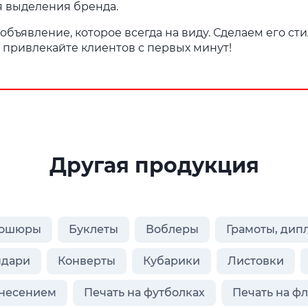
я выделения бренда.
бъявление, которое всегда на виду. Сделаем его ст
 привлекайте клиентов с первых минут!
Другая продукция
ошюры
Буклеты
Воблеры
Грамоты, дип
ндари
Конверты
Кубарики
Листовки
анесением
Печать на футболках
Печать на ф