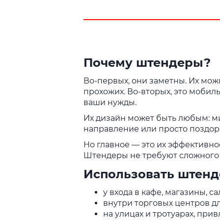
такими сотрудни
всегда на высоте 
Почему штендеры?
Во-первых, они заметны. Их можн
прохожих. Во-вторых, это мобил
ваши нужды.
Их дизайн может быть любым: ми
направление или просто поздоро
Но главное — это их эффективно
Штендеры не требуют сложного 
Использовать штен
у входа в кафе, магазины, с
внутри торговых центров дл
на улицах и тротуарах, прив