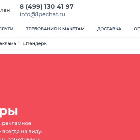
8 (499) 130 41 97
елен
info@1pechat.ru
СЛУГИ
ТРЕБОВАНИЯ К МАКЕТАМ
ДОСТАВКА
ОП
еклама
Штендеры
ры
е рекламное
 всегда на виду.
ым, заметным и