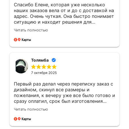
Спасибо Елене, которая уже несколько
наших заказов вела от и до с доставкой на
адрес. Очень чуткая. Она быстро понимает
ситуацию и находит решения для
возникающих вопросов.Это заслуживает
Читать полностью
уважения. Будущие компании с такими
сотрудниками всегда на высоте будут
Толямба
7 октября 2025
Первый раз делал через переписку заказ с
дизайном, скинул все размеры и
пожелания, к вечеру уже все было готово и
сразу оплатил, срок был изготовления
большею...а сделали раньше на день, сразу
Читать полностью
доехал и забрал, и отказалось что
самовывоз очень рядом с домом, был
рад!!! Сделали все отлично как