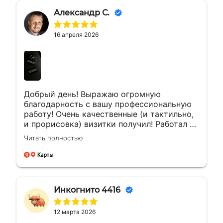
Александр С.
16 апреля 2026
Добрый день! Выражаю огромную
благодарность с вашу профессиональную
работу! Очень качественные (и тактильно,
и прорисовка) визитки получил! Работал с
менеджером Еленой. Ей отдельная
Читать полностью
благодарность за мгновенные ответы и
полное сопровождение заказа!
Инкогнито 4416
12 марта 2026