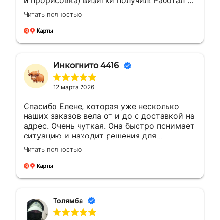
и прорисовка) визитки получил! Работал с
менеджером Еленой. Ей отдельная
Читать полностью
благодарность за мгновенные ответы и
полное сопровождение заказа!
Инкогнито 4416
12 марта 2026
Спасибо Елене, которая уже несколько
наших заказов вела от и до с доставкой на
адрес. Очень чуткая. Она быстро понимает
ситуацию и находит решения для
возникающих вопросов.Это заслуживает
Читать полностью
уважения. Будущие компании с такими
сотрудниками всегда на высоте будут
Толямба