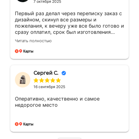
7 октября 2025
Первый раз делал через переписку заказ с
дизайном, скинул все размеры и
пожелания, к вечеру уже все было готово и
сразу оплатил, срок был изготовления
большею...а сделали раньше на день, сразу
Читать полностью
доехал и забрал, и отказалось что
самовывоз очень рядом с домом, был
рад!!! Сделали все отлично как
договорились, все вышло как надо ! Буду
обращаться ещё ! 🤝👍🏼🙌🏼
Сергей С.
16 сентября 2025
Оперативно, качественно и самое
недорогое место