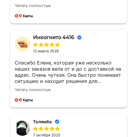
менеджером Еленой. Ей отдельная
Читать полностью
благодарность за мгновенные ответы и
полное сопровождение заказа!
Инкогнито 4416
12 марта 2026
Спасибо Елене, которая уже несколько
наших заказов вела от и до с доставкой на
адрес. Очень чуткая. Она быстро понимает
ситуацию и находит решения для
возникающих вопросов.Это заслуживает
Читать полностью
уважения. Будущие компании с такими
сотрудниками всегда на высоте будут
Толямба
7 октября 2025