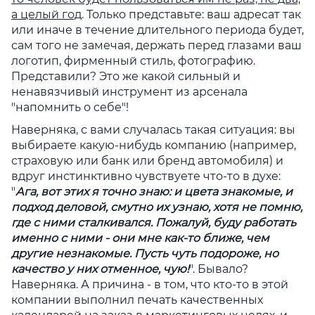
а целый год
. Только представьте: ваш адресат так
или иначе в течение длительного периода будет,
сам того не замечая, держать перед глазами ваш
логотип, фирменный стиль, фотографию.
Представили? Это же какой сильный и
ненавязчивый инструмент из арсенала
"напомнить о себе"!
Наверняка, с вами случалась такая ситуация: вы
выбираете какую-нибудь компанию (например,
страховую или банк или бренд автомобиля) и
вдруг инстинктивно чувствуете что-то в духе:
"
Ага, вот этих я точно знаю: и цвета знакомые, и
подход деловой, смутно их узнаю, хотя не помню,
где с ними сталкивался. Пожалуй, буду работать
именно с ними - они мне как-то ближе, чем
другие незнакомые. Пусть чуть подороже, но
качество у них отменное, чую!
". Бывало?
Наверняка. А причина - в том, что кто-то в этой
компании выполнил печать качественных