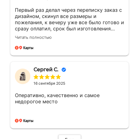
Первый раз делал через переписку заказ с
дизайном, скинул все размеры и
пожелания, к вечеру уже все было готово и
сразу оплатил, срок был изготовления
большею...а сделали раньше на день, сразу
Читать полностью
доехал и забрал, и отказалось что
самовывоз очень рядом с домом, был
рад!!! Сделали все отлично как
договорились, все вышло как надо ! Буду
обращаться ещё ! 🤝👍🏼🙌🏼
Сергей С.
16 сентября 2025
Оперативно, качественно и самое
недорогое место