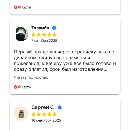
уважения. Будущие компании с такими
сотрудниками всегда на высоте будут
Толямба
7 октября 2025
Первый раз делал через переписку заказ с
дизайном, скинул все размеры и
пожелания, к вечеру уже все было готово и
сразу оплатил, срок был изготовления
большею...а сделали раньше на день, сразу
Читать полностью
доехал и забрал, и отказалось что
самовывоз очень рядом с домом, был
рад!!! Сделали все отлично как
договорились, все вышло как надо ! Буду
обращаться ещё ! 🤝👍🏼🙌🏼
Сергей С.
16 сентября 2025