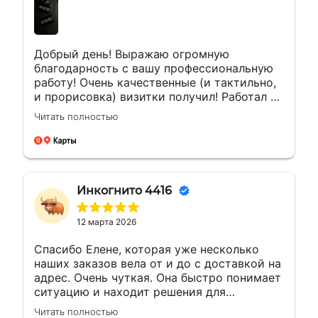
Добрый день! Выражаю огромную
благодарность с вашу профессиональную
работу! Очень качественные (и тактильно,
и прорисовка) визитки получил! Работал с
менеджером Еленой. Ей отдельная
Читать полностью
благодарность за мгновенные ответы и
полное сопровождение заказа!
Инкогнито 4416
12 марта 2026
Спасибо Елене, которая уже несколько
наших заказов вела от и до с доставкой на
адрес. Очень чуткая. Она быстро понимает
ситуацию и находит решения для
возникающих вопросов.Это заслуживает
Читать полностью