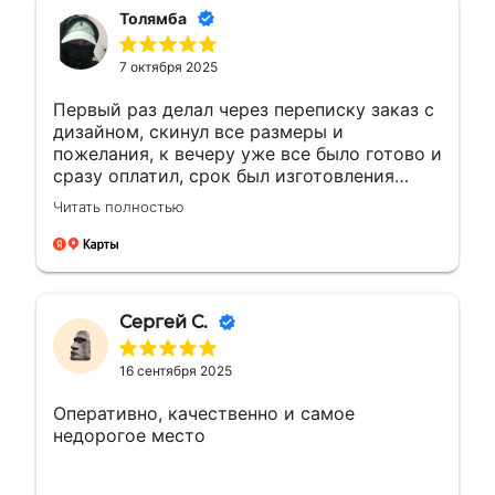
Толямба
7 октября 2025
Первый раз делал через переписку заказ с
дизайном, скинул все размеры и
пожелания, к вечеру уже все было готово и
сразу оплатил, срок был изготовления
большею...а сделали раньше на день, сразу
Читать полностью
доехал и забрал, и отказалось что
самовывоз очень рядом с домом, был
рад!!! Сделали все отлично как
договорились, все вышло как надо ! Буду
обращаться ещё ! 🤝👍🏼🙌🏼
Сергей С.
16 сентября 2025
Оперативно, качественно и самое
недорогое место