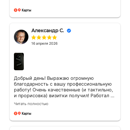
Александр С.
16 апреля 2026
Добрый день! Выражаю огромную
благодарность с вашу профессиональную
работу! Очень качественные (и тактильно,
и прорисовка) визитки получил! Работал с
менеджером Еленой. Ей отдельная
Читать полностью
благодарность за мгновенные ответы и
полное сопровождение заказа!