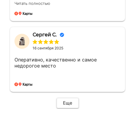
большею...а сделали раньше на день, сразу
Читать полностью
доехал и забрал, и отказалось что
самовывоз очень рядом с домом, был
рад!!! Сделали все отлично как
договорились, все вышло как надо ! Буду
обращаться ещё ! 🤝👍🏼🙌🏼
Сергей С.
16 сентября 2025
Оперативно, качественно и самое
недорогое место
Еще