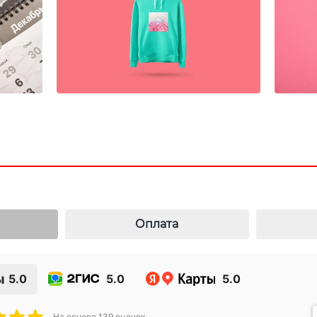
Оплата
ы
5.0
5.0
5.0
На основе
139
оценок