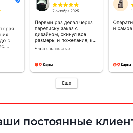
заказа!
7 октября 2025
1
Первый раз делал через
Операти
переписку заказ с
и самое
оторая
дизайном, скинул все
аших
размеры и пожелания, к
 до с
вечеру уже все было
ес.
Читать полностью
готово и сразу оплатил,
а быстро
срок был изготовления
ию и
большею...а сделали
для
раньше на день, сразу
доехал и забрал, и
отказалось что
ения.
Еще
самовывоз очень рядом с
и с
домом, был рад!!! Сделали
ками
все отлично как
будут
договорились, все вышло
как надо ! Буду
обращаться ещё ! 🤝👍🏼
аши постоянные клиен
🙌🏼