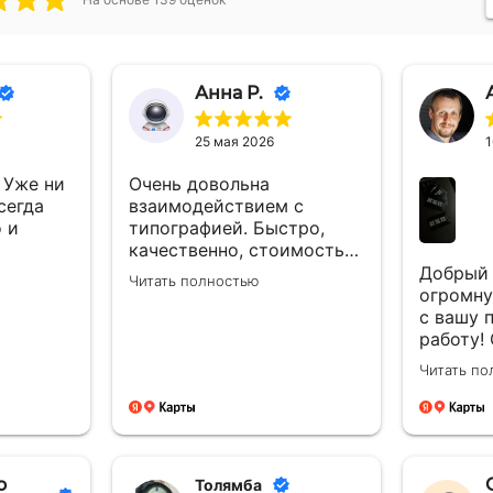
Анна Р.
25 мая 2026
1
 Уже ни
Очень довольна
сегда
взаимодействием с
 и
типографией. Быстро,
качественно, стоимость
очень порадовала.
Добрый 
Читать полностью
Спасибо! Хороших
огромну
заказчиков и процветания
с вашу 
Вам!
работу!
качеств
Читать по
тактиль
визитки
с менед
отдельн
за мгно
о
Толямба
полное 