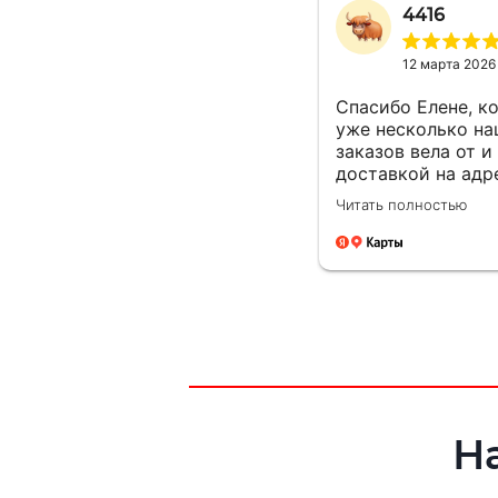
4416
12 марта 2026
Спасибо Елене, к
уже несколько н
заказов вела от и
доставкой на адр
Очень чуткая. Он
Читать полностью
понимает ситуац
находит решения 
возникающих
вопросов.Это
заслуживает уваж
Будущие компани
такими сотрудни
всегда на высоте 
Н