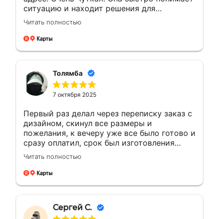
ситуацию и находит решения для
возникающих вопросов.Это заслуживает
Читать полностью
уважения. Будущие компании с такими
сотрудниками всегда на высоте будут
Толямба
7 октября 2025
Первый раз делал через переписку заказ с
дизайном, скинул все размеры и
пожелания, к вечеру уже все было готово и
сразу оплатил, срок был изготовления
большею...а сделали раньше на день, сразу
Читать полностью
доехал и забрал, и отказалось что
самовывоз очень рядом с домом, был
рад!!! Сделали все отлично как
договорились, все вышло как надо ! Буду
обращаться ещё ! 🤝👍🏼🙌🏼
Сергей С.