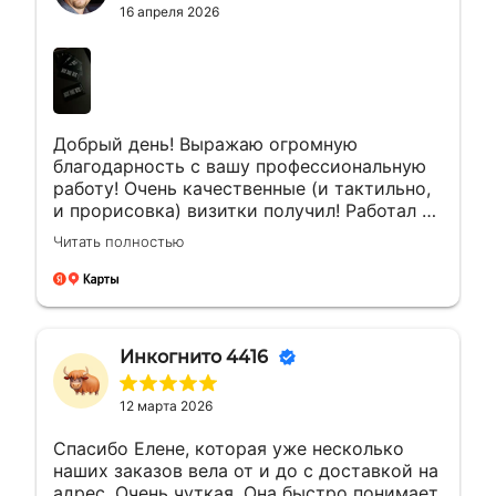
16 апреля 2026
Добрый день! Выражаю огромную
благодарность с вашу профессиональную
работу! Очень качественные (и тактильно,
и прорисовка) визитки получил! Работал с
менеджером Еленой. Ей отдельная
Читать полностью
благодарность за мгновенные ответы и
полное сопровождение заказа!
Инкогнито 4416
12 марта 2026
Спасибо Елене, которая уже несколько
наших заказов вела от и до с доставкой на
адрес. Очень чуткая. Она быстро понимает