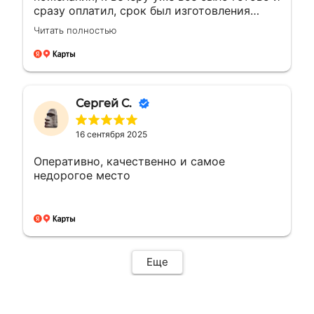
сразу оплатил, срок был изготовления
большею...а сделали раньше на день, сразу
Читать полностью
доехал и забрал, и отказалось что
самовывоз очень рядом с домом, был
рад!!! Сделали все отлично как
договорились, все вышло как надо ! Буду
обращаться ещё ! 🤝👍🏼🙌🏼
Сергей С.
16 сентября 2025
Оперативно, качественно и самое
недорогое место
Еще