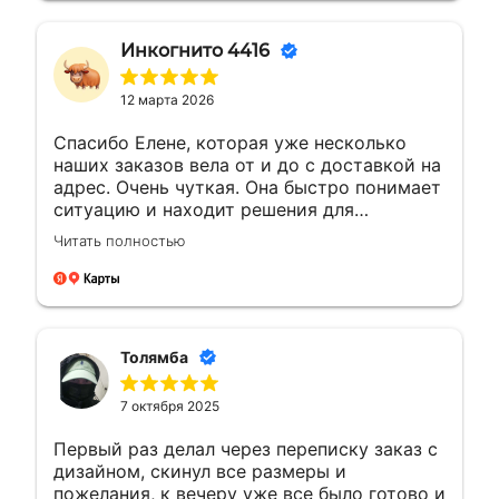
Инкогнито 4416
12 марта 2026
Спасибо Елене, которая уже несколько
наших заказов вела от и до с доставкой на
адрес. Очень чуткая. Она быстро понимает
ситуацию и находит решения для
возникающих вопросов.Это заслуживает
Читать полностью
уважения. Будущие компании с такими
сотрудниками всегда на высоте будут
Толямба
7 октября 2025
Первый раз делал через переписку заказ с
дизайном, скинул все размеры и
пожелания, к вечеру уже все было готово и