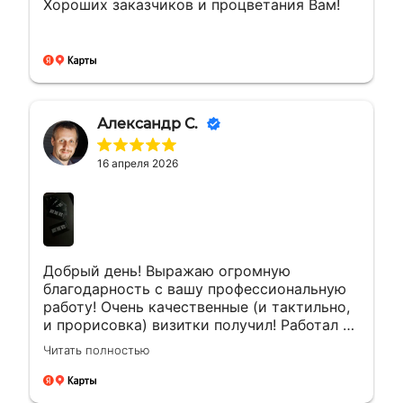
Хороших заказчиков и процветания Вам!
Александр С.
16 апреля 2026
Добрый день! Выражаю огромную
благодарность с вашу профессиональную
работу! Очень качественные (и тактильно,
и прорисовка) визитки получил! Работал с
менеджером Еленой. Ей отдельная
Читать полностью
благодарность за мгновенные ответы и
полное сопровождение заказа!