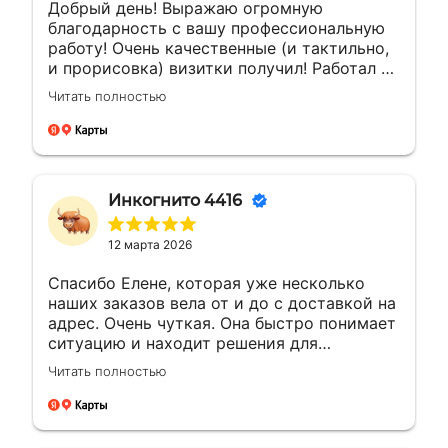
Добрый день! Выражаю огромную
благодарность с вашу профессиональную
работу! Очень качественные (и тактильно,
и прорисовка) визитки получил! Работал с
менеджером Еленой. Ей отдельная
Читать полностью
благодарность за мгновенные ответы и
полное сопровождение заказа!
Инкогнито 4416
12 марта 2026
Спасибо Елене, которая уже несколько
наших заказов вела от и до с доставкой на
адрес. Очень чуткая. Она быстро понимает
ситуацию и находит решения для
возникающих вопросов.Это заслуживает
Читать полностью
уважения. Будущие компании с такими
сотрудниками всегда на высоте будут