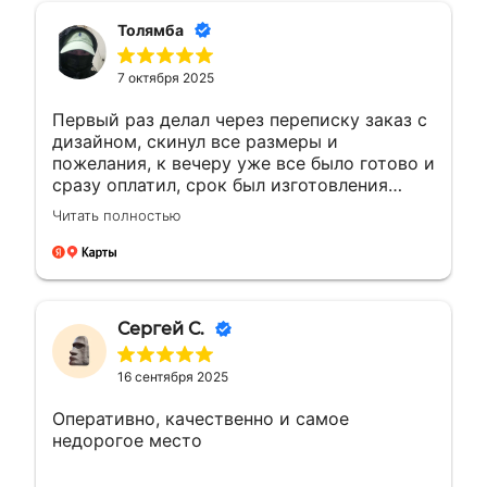
Толямба
7 октября 2025
Первый раз делал через переписку заказ с
дизайном, скинул все размеры и
пожелания, к вечеру уже все было готово и
сразу оплатил, срок был изготовления
большею...а сделали раньше на день, сразу
Читать полностью
доехал и забрал, и отказалось что
самовывоз очень рядом с домом, был
рад!!! Сделали все отлично как
договорились, все вышло как надо ! Буду
обращаться ещё ! 🤝👍🏼🙌🏼
Сергей С.
16 сентября 2025
Оперативно, качественно и самое
недорогое место