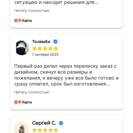
ситуацию и находит решения для
возникающих вопросов.Это заслуживает
Читать полностью
уважения. Будущие компании с такими
сотрудниками всегда на высоте будут
Толямба
7 октября 2025
Первый раз делал через переписку заказ с
дизайном, скинул все размеры и
пожелания, к вечеру уже все было готово и
сразу оплатил, срок был изготовления
большею...а сделали раньше на день, сразу
Читать полностью
доехал и забрал, и отказалось что
самовывоз очень рядом с домом, был
рад!!! Сделали все отлично как
договорились, все вышло как надо ! Буду
обращаться ещё ! 🤝👍🏼🙌🏼
Сергей С.