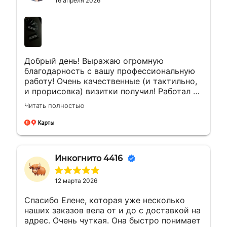
16 апреля 2026
Добрый день! Выражаю огромную
благодарность с вашу профессиональную
работу! Очень качественные (и тактильно,
и прорисовка) визитки получил! Работал с
менеджером Еленой. Ей отдельная
Читать полностью
благодарность за мгновенные ответы и
полное сопровождение заказа!
Инкогнито 4416
12 марта 2026
Спасибо Елене, которая уже несколько
наших заказов вела от и до с доставкой на
адрес. Очень чуткая. Она быстро понимает