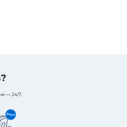
з?
е — 24/7.