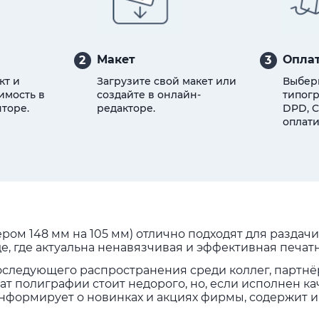
Макет
Оплат
2
3
кт и
Загрузите свой макет или
Выбер
имость в
создайте в онлайн-
типогр
торе.
редакторе.
DPD, C
оплати
ом 148 мм на 105 мм) отлично подходят для раздачи
де, где актуальна ненавязчивая и эффективная печат
следующего распространения среди коллег, партнё
т полиграфии стоит недорого, но, если исполнен ка
нформирует о новинках и акциях фирмы, содержит 