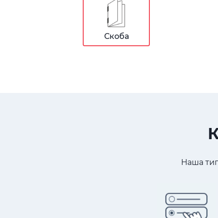
Скоба
К
Наша тип