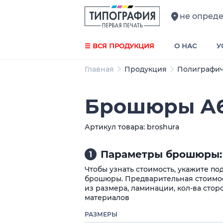
не опред
☰ ВСЯ ПРОДУКЦИЯ
О НАС
У
Главная
Продукция
Полиграфич
Брошюры А
Артикул товара: broshura
Параметры брошюры:
1
Чтобы узнать стоимость, укажите п
брошюры. Предварительная стоимос
из размера, ламинации, кол-ва стор
материалов
РАЗМЕРЫ