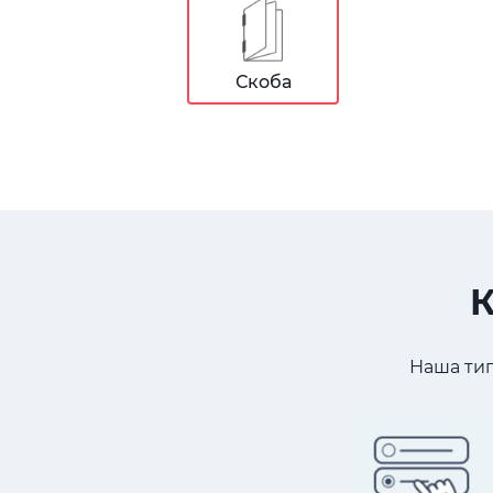
Скоба
К
Наша тип