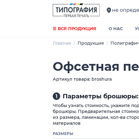
не опред
☰ ВСЯ ПРОДУКЦИЯ
О НАС
У
Главная
Продукция
Полиграфич
Офсетная п
Артикул товара: broshura
Параметры брошюры:
1
Чтобы узнать стоимость, укажите п
брошюры. Предварительная стоимос
из размера, ламинации, кол-ва стор
материалов
РАЗМЕРЫ