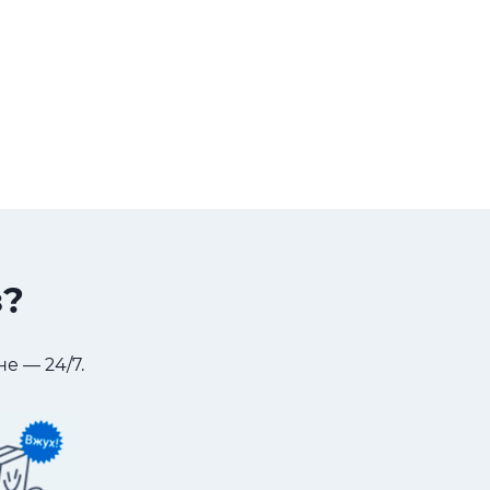
з?
е — 24/7.