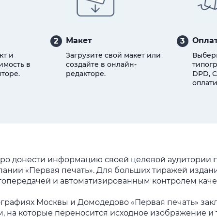
Макет
Оплат
2
3
кт и
Загрузите свой макет или
Выбер
имость в
создайте в онлайн-
типогр
торе.
редакторе.
DPD, C
оплати
ро донести информацию своей целевой аудитории п
ании «Первая печать». Для больших тиражей издани
етопередачей и автоматизированным контролем качес
графиях Москвы и Домодедово «Первая печать» зак
, на которые переносится исходное изображение и