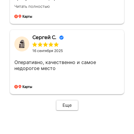
большею...а сделали раньше на день, сразу
Читать полностью
доехал и забрал, и отказалось что
самовывоз очень рядом с домом, был
рад!!! Сделали все отлично как
договорились, все вышло как надо ! Буду
обращаться ещё ! 🤝👍🏼🙌🏼
Сергей С.
16 сентября 2025
Оперативно, качественно и самое
недорогое место
Еще