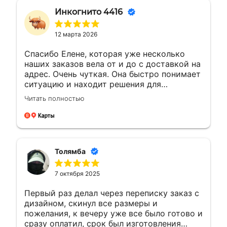
Инкогнито 4416
12 марта 2026
Спасибо Елене, которая уже несколько
наших заказов вела от и до с доставкой на
адрес. Очень чуткая. Она быстро понимает
ситуацию и находит решения для
возникающих вопросов.Это заслуживает
Читать полностью
уважения. Будущие компании с такими
сотрудниками всегда на высоте будут
Толямба
7 октября 2025
Первый раз делал через переписку заказ с
дизайном, скинул все размеры и
пожелания, к вечеру уже все было готово и
сразу оплатил, срок был изготовления