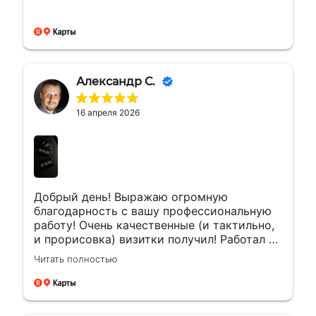
Александр С.
16 апреля 2026
Добрый день! Выражаю огромную
благодарность с вашу профессиональную
работу! Очень качественные (и тактильно,
и прорисовка) визитки получил! Работал с
менеджером Еленой. Ей отдельная
Читать полностью
благодарность за мгновенные ответы и
полное сопровождение заказа!