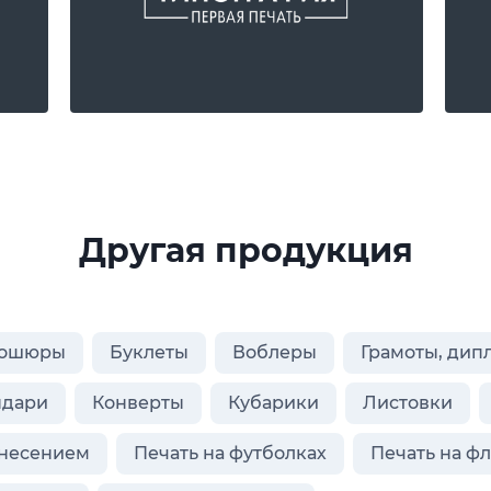
Другая продукция
ошюры
Буклеты
Воблеры
Грамоты, дип
ндари
Конверты
Кубарики
Листовки
анесением
Печать на футболках
Печать на ф