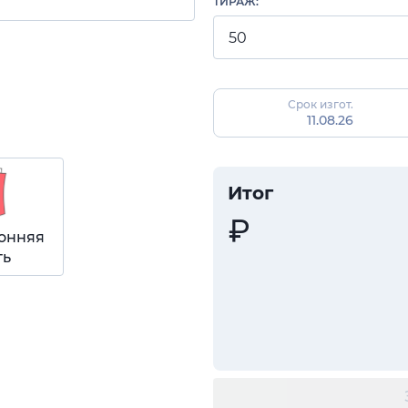
ТИРАЖ:
Срок изгот.
11.08.26
Итог
онняя
ть