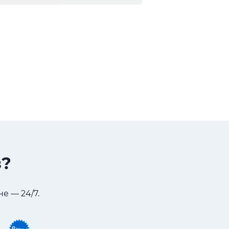
з?
е — 24/7.