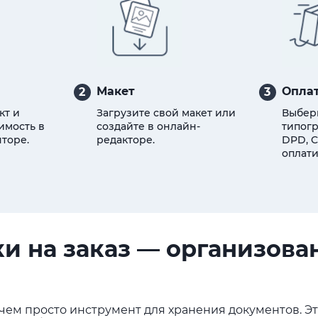
Макет
Оплат
2
3
кт и
Загрузите свой макет или
Выбер
имость в
создайте в онлайн-
типогр
торе.
редакторе.
DPD, C
оплати
и на заказ
—
организован
чем просто инструмент для хранения документов. Эт