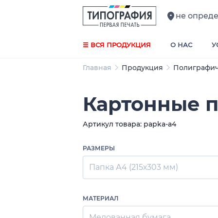
не опред
☰ ВСЯ ПРОДУКЦИЯ
О НАС
У
Главная
Продукция
Полиграфич
Картонные п
Артикул товара: papka-a4
РАЗМЕРЫ
Папка А4 (215х303 мм)
МАТЕРИАЛ
Мелованная бумага