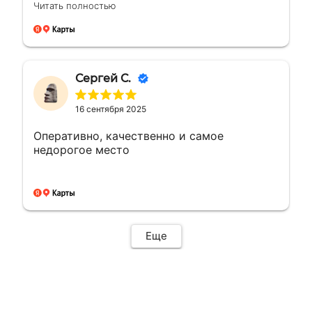
большею...а сделали раньше на день, сразу
Читать полностью
доехал и забрал, и отказалось что
самовывоз очень рядом с домом, был
рад!!! Сделали все отлично как
договорились, все вышло как надо ! Буду
обращаться ещё ! 🤝👍🏼🙌🏼
Сергей С.
16 сентября 2025
Оперативно, качественно и самое
недорогое место
Еще