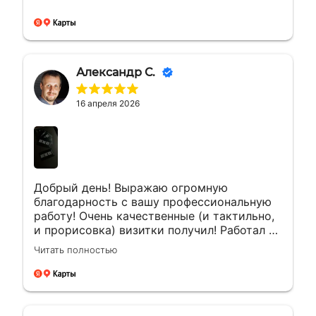
Александр С.
16 апреля 2026
Добрый день! Выражаю огромную
благодарность с вашу профессиональную
работу! Очень качественные (и тактильно,
и прорисовка) визитки получил! Работал с
менеджером Еленой. Ей отдельная
Читать полностью
благодарность за мгновенные ответы и
полное сопровождение заказа!