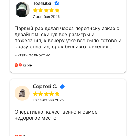
Толямба
7 октября 2025
Первый раз делал через переписку заказ с
дизайном, скинул все размеры и
пожелания, к вечеру уже все было готово и
сразу оплатил, срок был изготовления
большею...а сделали раньше на день, сразу
Читать полностью
доехал и забрал, и отказалось что
самовывоз очень рядом с домом, был
рад!!! Сделали все отлично как
договорились, все вышло как надо ! Буду
обращаться ещё ! 🤝👍🏼🙌🏼
Сергей С.
16 сентября 2025
Оперативно, качественно и самое
недорогое место