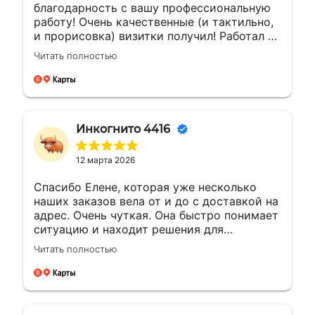
благодарность с вашу профессиональную
работу! Очень качественные (и тактильно,
и прорисовка) визитки получил! Работал с
менеджером Еленой. Ей отдельная
Читать полностью
благодарность за мгновенные ответы и
полное сопровождение заказа!
Инкогнито 4416
12 марта 2026
Спасибо Елене, которая уже несколько
наших заказов вела от и до с доставкой на
адрес. Очень чуткая. Она быстро понимает
ситуацию и находит решения для
возникающих вопросов.Это заслуживает
Читать полностью
уважения. Будущие компании с такими
сотрудниками всегда на высоте будут