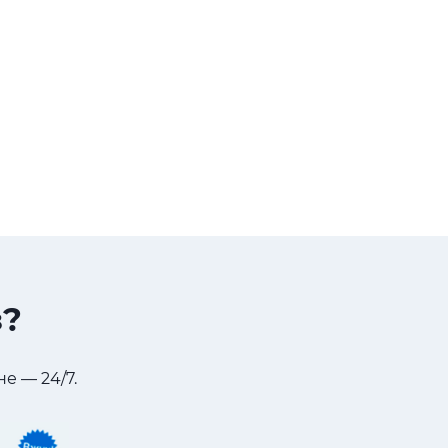
з?
е — 24/7.