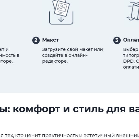
Макет
Оплат
2
3
кт и
Загрузите свой макет или
Выбер
имость в
создайте в онлайн-
типогр
торе.
редакторе.
DPD, C
оплати
: комфорт и стиль для 
 тех, кто ценит практичность и эстетичный внешний