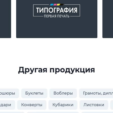
Другая продукция
ошюры
Буклеты
Воблеры
Грамоты, дип
ндари
Конверты
Кубарики
Листовки