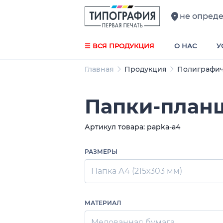
не опред
☰ ВСЯ ПРОДУКЦИЯ
О НАС
У
Главная
Продукция
Полиграфич
Папки-план
Артикул товара: papka-a4
РАЗМЕРЫ
Папка А4 (215х303 мм)
МАТЕРИАЛ
Мелованная бумага