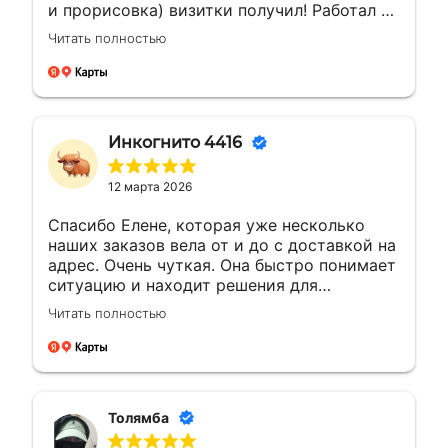
и прорисовка) визитки получил! Работал с
менеджером Еленой. Ей отдельная
Читать полностью
благодарность за мгновенные ответы и
полное сопровождение заказа!
Инкогнито 4416
12 марта 2026
Спасибо Елене, которая уже несколько
наших заказов вела от и до с доставкой на
адрес. Очень чуткая. Она быстро понимает
ситуацию и находит решения для
возникающих вопросов.Это заслуживает
Читать полностью
уважения. Будущие компании с такими
сотрудниками всегда на высоте будут
Толямба