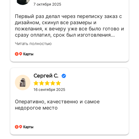
7 октября 2025
Первый раз делал через переписку заказ с
дизайном, скинул все размеры и
пожелания, к вечеру уже все было готово и
сразу оплатил, срок был изготовления
большею...а сделали раньше на день, сразу
Читать полностью
доехал и забрал, и отказалось что
самовывоз очень рядом с домом, был
рад!!! Сделали все отлично как
договорились, все вышло как надо ! Буду
обращаться ещё ! 🤝👍🏼🙌🏼
Сергей С.
16 сентября 2025
Оперативно, качественно и самое
недорогое место