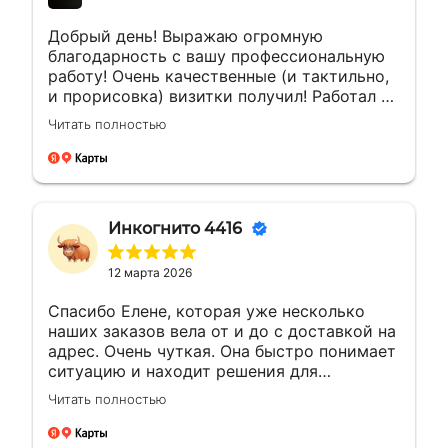
Добрый день! Выражаю огромную
благодарность с вашу профессиональную
работу! Очень качественные (и тактильно,
и прорисовка) визитки получил! Работал с
менеджером Еленой. Ей отдельная
Читать полностью
благодарность за мгновенные ответы и
полное сопровождение заказа!
Инкогнито 4416
12 марта 2026
Спасибо Елене, которая уже несколько
наших заказов вела от и до с доставкой на
адрес. Очень чуткая. Она быстро понимает
ситуацию и находит решения для
возникающих вопросов.Это заслуживает
Читать полностью
уважения. Будущие компании с такими
сотрудниками всегда на высоте будут