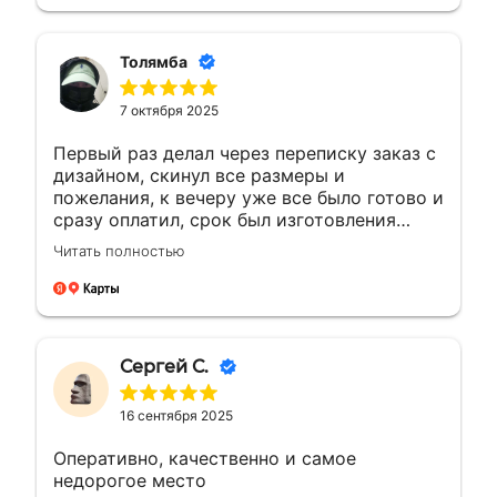
Толямба
7 октября 2025
Первый раз делал через переписку заказ с
дизайном, скинул все размеры и
пожелания, к вечеру уже все было готово и
сразу оплатил, срок был изготовления
большею...а сделали раньше на день, сразу
Читать полностью
доехал и забрал, и отказалось что
самовывоз очень рядом с домом, был
рад!!! Сделали все отлично как
договорились, все вышло как надо ! Буду
обращаться ещё ! 🤝👍🏼🙌🏼
Сергей С.
16 сентября 2025
Оперативно, качественно и самое
недорогое место