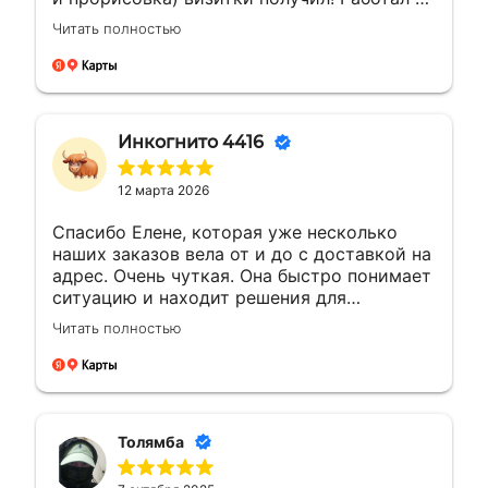
менеджером Еленой. Ей отдельная
Читать полностью
благодарность за мгновенные ответы и
полное сопровождение заказа!
Инкогнито 4416
12 марта 2026
Спасибо Елене, которая уже несколько
наших заказов вела от и до с доставкой на
адрес. Очень чуткая. Она быстро понимает
ситуацию и находит решения для
возникающих вопросов.Это заслуживает
Читать полностью
уважения. Будущие компании с такими
сотрудниками всегда на высоте будут
Толямба