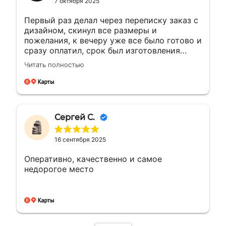
7 октября 2025
Первый раз делал через переписку заказ с
дизайном, скинул все размеры и
пожелания, к вечеру уже все было готово и
сразу оплатил, срок был изготовления
большею...а сделали раньше на день, сразу
Читать полностью
доехал и забрал, и отказалось что
самовывоз очень рядом с домом, был
рад!!! Сделали все отлично как
договорились, все вышло как надо ! Буду
обращаться ещё ! 🤝👍🏼🙌🏼
Сергей С.
16 сентября 2025
Оперативно, качественно и самое
недорогое место