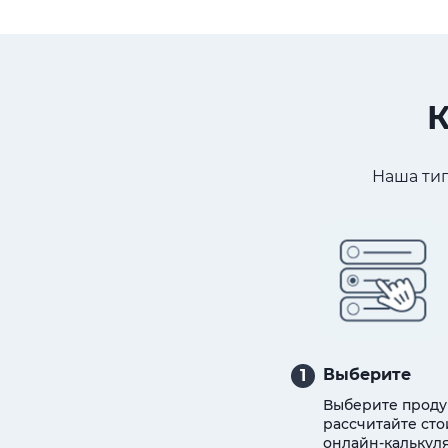
К
Наша тип
Выберите
1
Выберите проду
рассчитайте сто
онлайн-калькуля