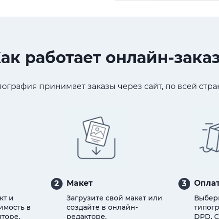
ак работает онлайн-зака
ография принимает заказы через сайт, по всей стран
Макет
Оплат
2
3
кт и
Загрузите свой макет или
Выбер
имость в
создайте в онлайн-
типогр
торе.
редакторе.
DPD, C