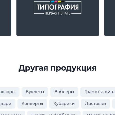
Другая продукция
ошюры
Буклеты
Воблеры
Грамоты, дип
ндари
Конверты
Кубарики
Листовки