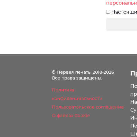
персональн
Настоящи
© Первая печать, 2018-2026
П
Все права защищены.
По
Политика
пр
конфиденциальности
На
Пользовательское соглашение
Су
О файлах Cookie
Ин
Пе
Ши