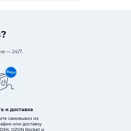
з?
е — 24/7.
а и доставка
ите самовывоз из
афии или доставку
DEK, OZON Rocket и