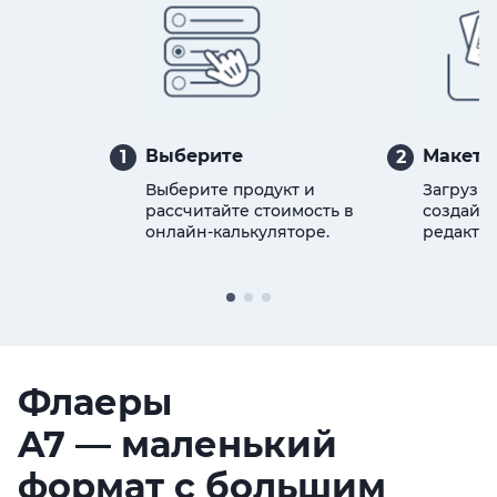
Выберите
Макет
1
2
Выберите продукт и
Загрузит
рассчитайте стоимость в
создайте
онлайн-калькуляторе.
редактор
Флаеры
A7
—
маленький
формат с большим