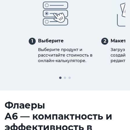
Выберите
Макет
1
2
Выберите продукт и
Загрузит
рассчитайте стоимость в
создайте
онлайн-калькуляторе.
редактор
Флаеры
A6
—
компактность и
эффективность в