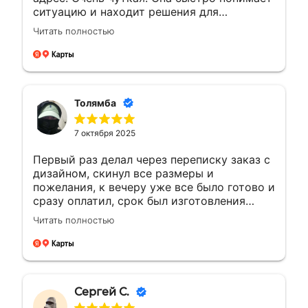
ситуацию и находит решения для
возникающих вопросов.Это заслуживает
Читать полностью
уважения. Будущие компании с такими
сотрудниками всегда на высоте будут
Толямба
7 октября 2025
Первый раз делал через переписку заказ с
дизайном, скинул все размеры и
пожелания, к вечеру уже все было готово и
сразу оплатил, срок был изготовления
большею...а сделали раньше на день, сразу
Читать полностью
доехал и забрал, и отказалось что
самовывоз очень рядом с домом, был
рад!!! Сделали все отлично как
договорились, все вышло как надо ! Буду
обращаться ещё ! 🤝👍🏼🙌🏼
Сергей С.