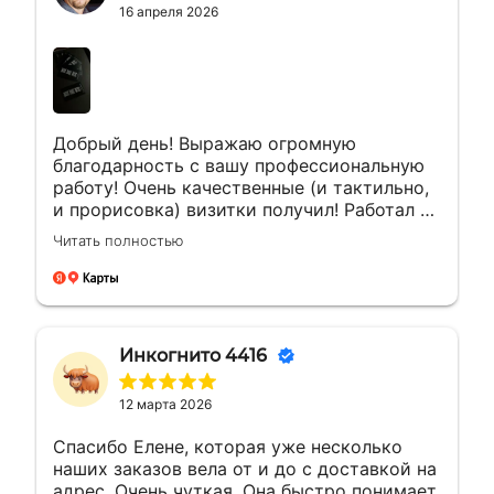
16 апреля 2026
Добрый день! Выражаю огромную
благодарность с вашу профессиональную
работу! Очень качественные (и тактильно,
и прорисовка) визитки получил! Работал с
менеджером Еленой. Ей отдельная
Читать полностью
благодарность за мгновенные ответы и
полное сопровождение заказа!
Инкогнито 4416
12 марта 2026
Спасибо Елене, которая уже несколько
наших заказов вела от и до с доставкой на
адрес. Очень чуткая. Она быстро понимает